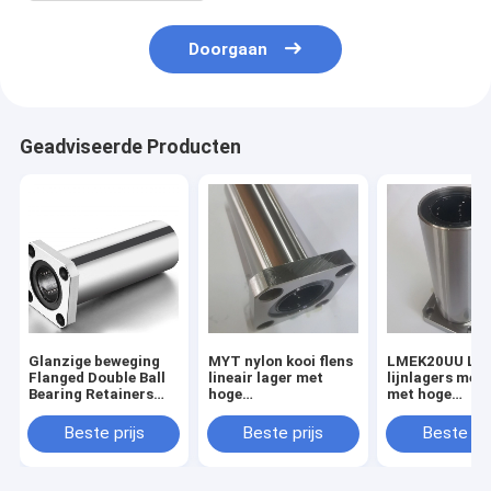
Doorgaan
Geadviseerde Producten
Glanzige beweging
MYT nylon kooi flens
LMEK20UU Lic
Flanged Double Ball
lineair lager met
lijnlagers met 
Bearing Retainers
hoge
met hoge
slijtvastheid
corrosieweerstand
duurzaamheid
Beste prijs
Beste prijs
Beste pri