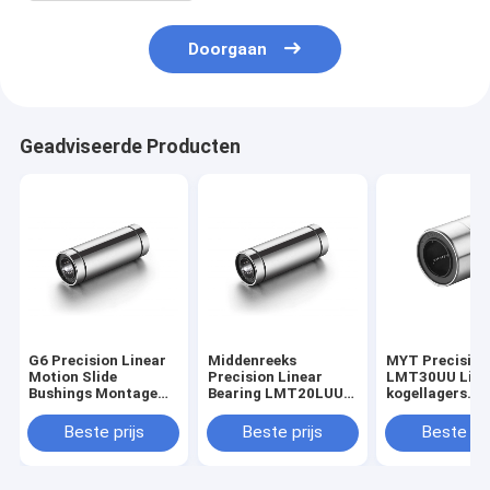
Doorgaan
Geadviseerde Producten
G6 Precision Linear
Middenreeks
MYT Precision
Motion Slide
Precision Linear
LMT30UU Line
Bushings Montage
Bearing LMT20LUU
kogellagers
Ruimtebesparing
ISO9001-
Corrosiebeste
gecertificeerd
Beste prijs
Beste prijs
Beste pri