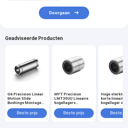
Doorgaan
Geadviseerde Producten
G6 Precision Linear
MYT Precision
Hoge sterkte 
Motion Slide
LMT30UU Lineaire
korte lineaire
Bushings Montage
kogellagers
kogellager voo
Ruimtebesparing
Corrosiebestendigheid
lineaire
machinebeweg
Beste prijs
Beste prijs
Beste pri