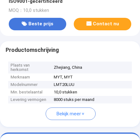
ISO9001-gecertificeerd
MOQ：10,0 stukken
Beste prijs
Contact nu
Productomschrijving
Plaats van
Zhejiang, China
herkomst
Merknaam
MYT, MYT
Modelnummer
LMT20LUU
Min. bestelaantal
10,0 stukken
Levering vermogen
8000 stuks per maand
Bekijk meer