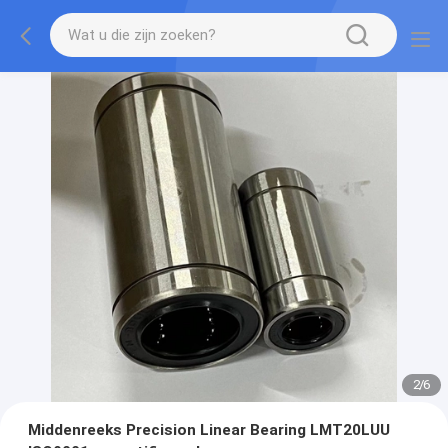
2
/
6
Middenreeks Precision Linear Bearing LMT20LUU