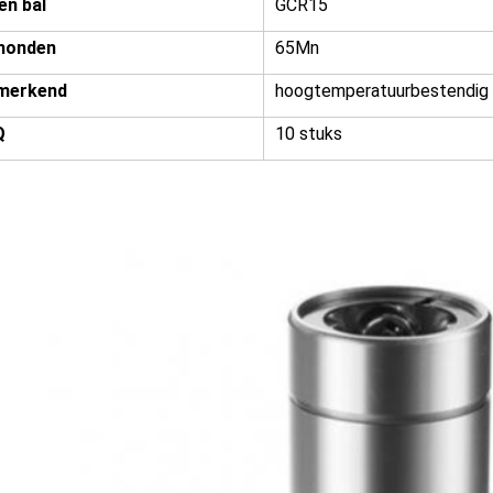
en bal
GCR15
honden
65Mn
merkend
hoogtemperatuurbestendig
Q
10 stuks