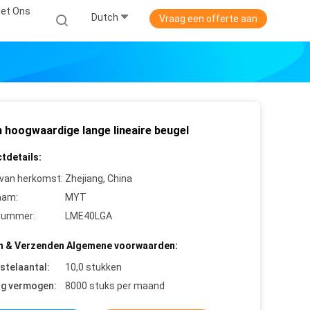
et Ons
Dutch
Vraag een offerte aan
n hoogwaardige lange lineaire beugel
tdetails:
 van herkomst:
Zhejiang, China
aam:
MYT
nummer:
LME40LGA
n & Verzenden Algemene voorwaarden:
stelaantal:
10,0 stukken
ng vermogen:
8000 stuks per maand