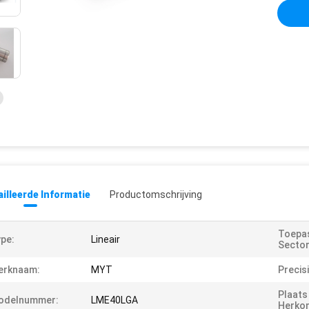
illeerde Informatie
Productomschrijving
Toepas
pe:
Lineair
Sector
erknaam:
MYT
Precis
Plaats
odelnummer:
LME40LGA
Herko