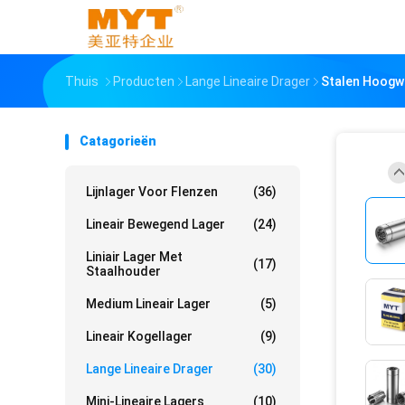
Thuis
Producten
Lange Lineaire Drager
Stalen Hoogwa
Catagorieën
Lijnlager Voor Flenzen
(36)
Lineair Bewegend Lager
(24)
Liniair Lager Met
(17)
Staalhouder
Medium Lineair Lager
(5)
Lineair Kogellager
(9)
Lange Lineaire Drager
(30)
Mini-Lineaire Lagers
(10)