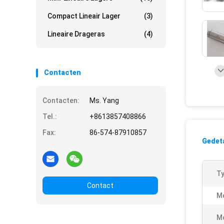
Compact Lineair Lager
(3)
Lineaire Drageras
(4)
Contacten
Contacten:
Ms. Yang
Tel.:
+8613857408866
Fax:
86-574-87910857
Gedeta
Ty
Contact
M
M