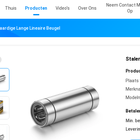
Neem Contact M
Thuis
Producten
Video's
Over Ons
Op
ardige Lange Lineaire Beugel
Stale
Produc
Plaats
Merkn
Model
Betale
Min. be
Leveri