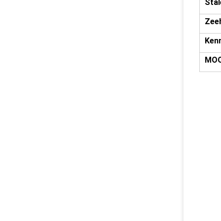
Stal
Zee
Ken
MO