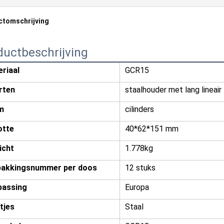
ctomschrijving
ductbeschrijving
riaal
GCR15
rten
staalhouder met lang lineair 
m
cilinders
otte
40*62*151 mm
icht
1.778kg
pakkingsnummer per doos
12 stuks
passing
Europa
tjes
Staal