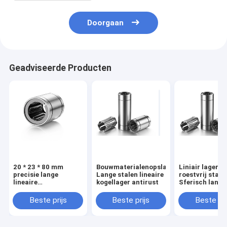
Doorgaan
Geadviseerde Producten
20 * 23 * 80 mm
Bouwmaterialenopslagplaatsen
Liniair lager v
precisie lange
Lange stalen lineaire
roestvrij staal
lineaire
kogellager antirust
Sferisch lang 
lagercorrosiebescherming
met hoge preci
Beste prijs
Beste prijs
Beste pri